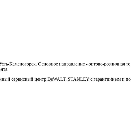
ть-Каменогорск. Основное направление - оптово-розничная тор
нта.
ванный сервисный центр DeWALT, STANLEY с гарантийным и п