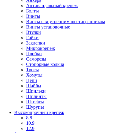
Анкера
Антивандальный крепеж
Болты
Винты
Винты с внутренним шестигранником
Винты установочные
Втулки
Гайки
Заклепки
Микрокрепеж
Пробки
Саморезы
Стопорные кольца
Тросы
Хомуты
Цепи
Шайбы
Шпильки
Шплинты
Штифты
Шурупы
Высокопрочный крепёж
8.8
10.9
12.9