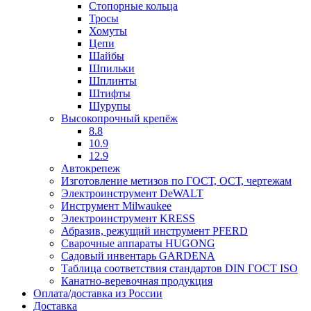
Стопорные кольца
Тросы
Хомуты
Цепи
Шайбы
Шпильки
Шплинты
Штифты
Шурупы
Высокопрочный крепёж
8.8
10.9
12.9
Автокрепеж
Изготовление метизов по ГОСТ, ОСТ, чертежам
Электроинструмент DeWALT
Инструмент Milwaukee
Электроинструмент KRESS
Абразив, режущий инструмент PFERD
Сварочные аппараты HUGONG
Садовый инвентарь GARDENA
Таблица соответствия стандартов DIN ГОСТ ISO
Канатно-веревочная продукция
Оплата/доставка из России
Доставка