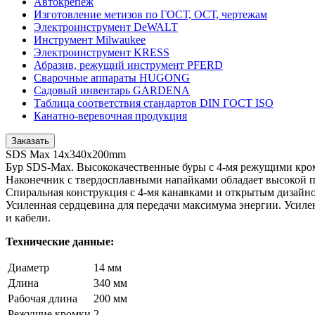
Автокрепеж
Изготовление метизов по ГОСТ, ОСТ, чертежам
Электроинструмент DeWALT
Инструмент Milwaukee
Электроинструмент KRESS
Абразив, режущий инструмент PFERD
Сварочные аппараты HUGONG
Садовый инвентарь GARDENA
Таблица соответствия стандартов DIN ГОСТ ISO
Канатно-веревочная продукция
Заказать
SDS Max 14x340x200mm
Бур SDS-Мах. Высококачественные буры с 4-мя режущими кро
Наконечник с твердосплавными напайками обладает высокой 
Спиральная конструкция с 4-мя канавками и открытым дизайно
Усиленная сердцевина для передачи максимума энергии. Усиле
и кабели.
Технические данные:
Диаметр
14 мм
Длина
340 мм
Рабочая длина
200 мм
Режущие кромки
2