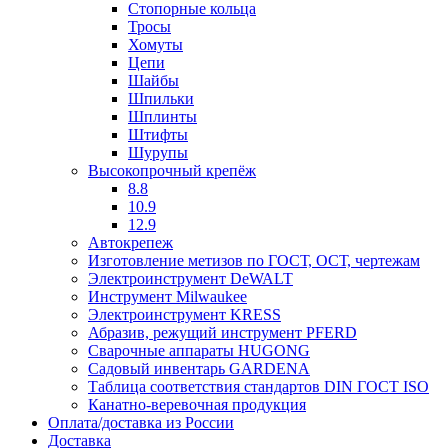
Стопорные кольца
Тросы
Хомуты
Цепи
Шайбы
Шпильки
Шплинты
Штифты
Шурупы
Высокопрочный крепёж
8.8
10.9
12.9
Автокрепеж
Изготовление метизов по ГОСТ, ОСТ, чертежам
Электроинструмент DeWALT
Инструмент Milwaukee
Электроинструмент KRESS
Абразив, режущий инструмент PFERD
Сварочные аппараты HUGONG
Садовый инвентарь GARDENA
Таблица соответствия стандартов DIN ГОСТ ISO
Канатно-веревочная продукция
Оплата/доставка из России
Доставка