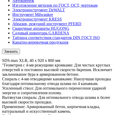
Автокрепеж
Изготовление метизов по ГОСТ, ОСТ, чертежам
Электроинструмент DeWALT
Инструмент Milwaukee
Электроинструмент KRESS
Абразив, режущий инструмент PFERD
Сварочные аппараты HUGONG
Садовый инвентарь GARDENA
Таблица соответствия стандартов DIN ГОСТ ISO
Канатно-веревочная продукция
Заказать
SDS-max XLR, 40 x 920 x 800 мм
"Геометрия с 4-мя режущими кромками: Для чистых круглых
отверстий и постоянно высокой скорости бкрения. Исключает
заклинивание бура в армированном бетоне.
Спираль с 4-мя отводящими канавками: Наилучшая проходка
благодаря оптимальному отвода шлама по 4 канавкам.
Усиленный ствол: Для оптимального перенесения ударной
энергии и сопротивления излому.
Вытянутая спираль: Для оптимального отвода шлама и более
высокой скорости проходки.
Применение: Армированный бетон, кирпичная кладка,
натуральный и искусственный камень.