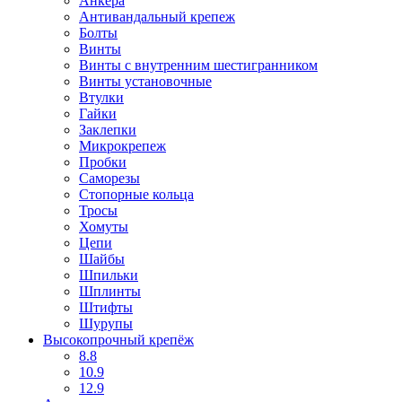
Анкера
Антивандальный крепеж
Болты
Винты
Винты с внутренним шестигранником
Винты установочные
Втулки
Гайки
Заклепки
Микрокрепеж
Пробки
Саморезы
Стопорные кольца
Тросы
Хомуты
Цепи
Шайбы
Шпильки
Шплинты
Штифты
Шурупы
Высокопрочный крепёж
8.8
10.9
12.9