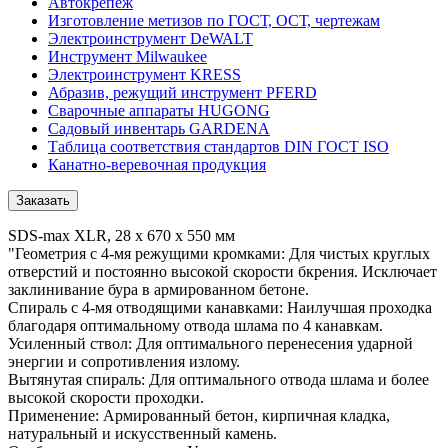
Автокрепеж
Изготовление метизов по ГОСТ, ОСТ, чертежам
Электроинструмент DeWALT
Инструмент Milwaukee
Электроинструмент KRESS
Абразив, режущий инструмент PFERD
Сварочные аппараты HUGONG
Садовый инвентарь GARDENA
Таблица соответствия стандартов DIN ГОСТ ISO
Канатно-веревочная продукция
Заказать
SDS-max XLR, 28 x 670 x 550 мм
"Геометрия с 4-мя режущими кромками: Для чистых круглых
отверстий и постоянно высокой скорости бкрения. Исключает
заклинивание бура в армированном бетоне.
Спираль с 4-мя отводящими канавками: Наилучшая проходка
благодаря оптимальному отвода шлама по 4 канавкам.
Усиленный ствол: Для оптимального перенесения ударной
энергии и сопротивления излому.
Вытянутая спираль: Для оптимального отвода шлама и более
высокой скорости проходки.
Применение: Армированный бетон, кирпичная кладка,
натуральный и искусственный камень.