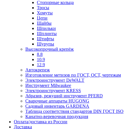
Стопорные кольца
Тросы
Хомуты
Цепи
Шайбы
Шпильки
Шплинты
Штифты
Шурупы
Высокопрочный крепёж
8.8
10.9
12.9
Автокрепеж
Изготовление метизов по ГОСТ, ОСТ, чертежам
Электроинструмент DeWALT
Инструмент Milwaukee
Электроинструмент KRESS
Абразив, режущий инструмент PFERD
Сварочные аппараты HUGONG
Садовый инвентарь GARDENA
Таблица соответствия стандартов DIN ГОСТ ISO
Канатно-веревочная продукция
Оплата/доставка из России
Доставка