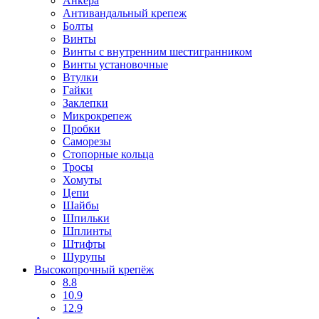
Анкера
Антивандальный крепеж
Болты
Винты
Винты с внутренним шестигранником
Винты установочные
Втулки
Гайки
Заклепки
Микрокрепеж
Пробки
Саморезы
Стопорные кольца
Тросы
Хомуты
Цепи
Шайбы
Шпильки
Шплинты
Штифты
Шурупы
Высокопрочный крепёж
8.8
10.9
12.9