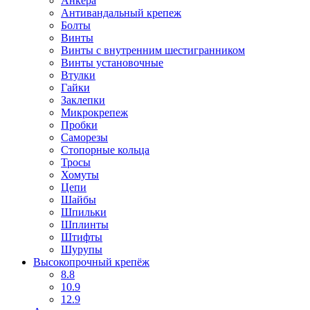
Анкера
Антивандальный крепеж
Болты
Винты
Винты с внутренним шестигранником
Винты установочные
Втулки
Гайки
Заклепки
Микрокрепеж
Пробки
Саморезы
Стопорные кольца
Тросы
Хомуты
Цепи
Шайбы
Шпильки
Шплинты
Штифты
Шурупы
Высокопрочный крепёж
8.8
10.9
12.9