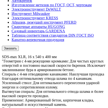
Автокрепеж
Изготовление метизов по ГОСТ, ОСТ, чертежам
Электроинструмент DeWALT
Инструмент Milwaukee
Электроинструмент KRESS
Абразив, режущий инструмент PFERD
Сварочные аппараты HUGONG
Садовый инвентарь GARDENA
Таблица соответствия стандартов DIN ГОСТ ISO
Канатно-веревочная продукция
Заказать
SDS-max XLR, 16 x 540 x 400 мм
"Геометрия с 4-мя режущими кромками: Для чистых круглых
отверстий и постоянно высокой скорости бкрения. Исключает
заклинивание бура в армированном бетоне.
Спираль с 4-мя отводящими канавками: Наилучшая проходка
благодаря оптимальному отвода шлама по 4 канавкам.
Усиленный ствол: Для оптимального перенесения ударной
энергии и сопротивления излому.
Вытянутая спираль: Для оптимального отвода шлама и более
высокой скорости проходки.
Применение: Армированный бетон, кирпичная кладка,
натуральный и искусственный камень.