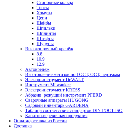
Стопорные кольца
Тросы
Хомуты
Цепи
Шайбы
Шпильки
Шплинты
Штифты
Шурупы
Высокопрочный крепёж
8.8
10.9
12.9
Автокрепеж
Изготовление метизов по ГОСТ, ОСТ, чертежам
Электроинструмент DeWALT
Инструмент Milwaukee
Электроинструмент KRESS
Абразив, режущий инструмент PFERD
Сварочные аппараты HUGONG
Садовый инвентарь GARDENA
Таблица соответствия стандартов DIN ГОСТ ISO
Канатно-веревочная продукция
Оплата/доставка из России
Доставка