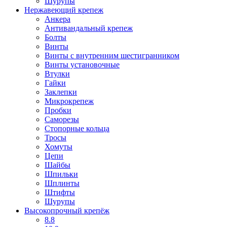
Шурупы
Нержавеющий крепеж
Анкера
Антивандальный крепеж
Болты
Винты
Винты с внутренним шестигранником
Винты установочные
Втулки
Гайки
Заклепки
Микрокрепеж
Пробки
Саморезы
Стопорные кольца
Тросы
Хомуты
Цепи
Шайбы
Шпильки
Шплинты
Штифты
Шурупы
Высокопрочный крепёж
8.8