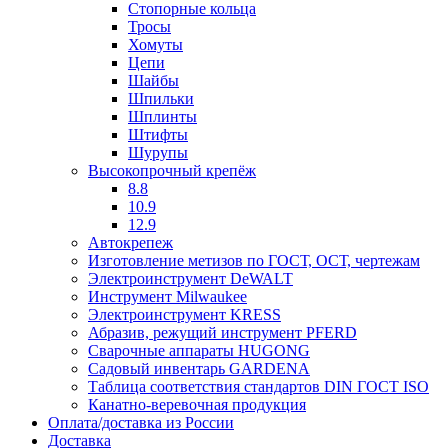
Стопорные кольца
Тросы
Хомуты
Цепи
Шайбы
Шпильки
Шплинты
Штифты
Шурупы
Высокопрочный крепёж
8.8
10.9
12.9
Автокрепеж
Изготовление метизов по ГОСТ, ОСТ, чертежам
Электроинструмент DeWALT
Инструмент Milwaukee
Электроинструмент KRESS
Абразив, режущий инструмент PFERD
Сварочные аппараты HUGONG
Садовый инвентарь GARDENA
Таблица соответствия стандартов DIN ГОСТ ISO
Канатно-веревочная продукция
Оплата/доставка из России
Доставка