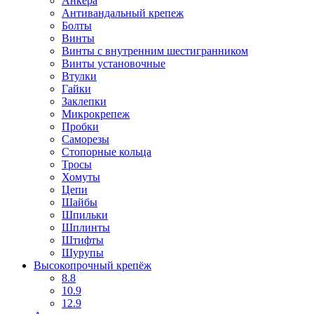
Анкера
Антивандальный крепеж
Болты
Винты
Винты с внутренним шестигранником
Винты установочные
Втулки
Гайки
Заклепки
Микрокрепеж
Пробки
Саморезы
Стопорные кольца
Тросы
Хомуты
Цепи
Шайбы
Шпильки
Шплинты
Штифты
Шурупы
Высокопрочный крепёж
8.8
10.9
12.9