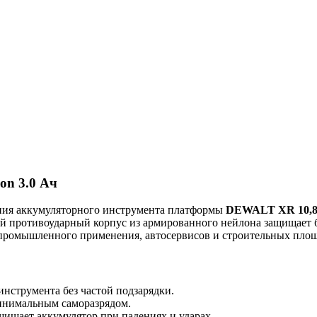
n 3.0 Ач
ния аккумуляторного инструмента платформы
DEWALT XR 10,8 
ый противоударный корпус из армированного нейлона защищает 
 промышленного применения, автосервисов и строительных площ
нструмента без частой подзарядки.
минимальным саморазрядом.
ищает аккумулятор при падениях и ударах.