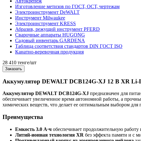
Автокрепеж
Изготовление метизов по ГОСТ, ОСТ, чертежам
Электроинструмент DeWALT
Инструмент Milwaukee
Электроинструмент KRESS
Абразив, режущий инструмент PFERD
Сварочные аппараты HUGONG
Садовый инвентарь GARDENA
Таблица соответствия стандартов DIN ГОСТ ISO
Канатно-веревочная продукция
28 410 тенге/шт
Заказать
Аккумулятор DEWALT DCB124G-XJ 12 В XR Li-Io
Аккумулятор DEWALT DCB124G-XJ
предназначен для пита
обеспечивает увеличенное время автономной работы, а прочн
химических веществ, что делает ее оптимальным выбором для
Преимущества
Емкость 3.0 А·ч
обеспечивает продолжительную работу и
Литий-ионная технология XR
без эффекта памяти и с 
Противоударный корпус из армированного нейлона
защ