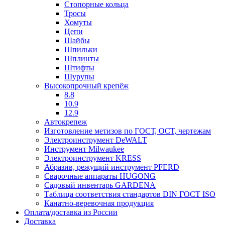
Стопорные кольца
Тросы
Хомуты
Цепи
Шайбы
Шпильки
Шплинты
Штифты
Шурупы
Высокопрочный крепёж
8.8
10.9
12.9
Автокрепеж
Изготовление метизов по ГОСТ, ОСТ, чертежам
Электроинструмент DeWALT
Инструмент Milwaukee
Электроинструмент KRESS
Абразив, режущий инструмент PFERD
Сварочные аппараты HUGONG
Садовый инвентарь GARDENA
Таблица соответствия стандартов DIN ГОСТ ISO
Канатно-веревочная продукция
Оплата/доставка из России
Доставка