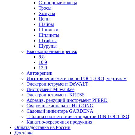
Стопорные кольца
Тросы
Хомуты
Цепи
Шайбы
Шпильки
Шплинты
Штифты
Шурупы
Высокопрочный крепёж
8.8
10.9
12.9
Автокрепеж
Изготовление метизов по ГОСТ, ОСТ, чертежам
Электроинструмент DeWALT
Инструмент Milwaukee
Электроинструмент KRESS
Абразив, режущий инструмент PFERD
Сварочные аппараты HUGONG
Садовый инвентарь GARDENA
Таблица соответствия стандартов DIN ГОСТ ISO
Канатно-веревочная продукция
Оплата/доставка из России
Доставка