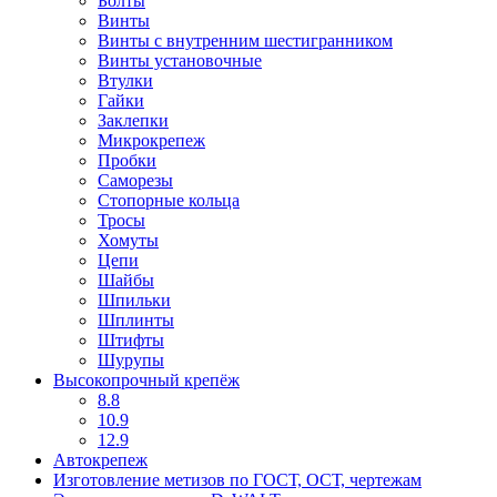
Болты
Винты
Винты с внутренним шестигранником
Винты установочные
Втулки
Гайки
Заклепки
Микрокрепеж
Пробки
Саморезы
Стопорные кольца
Тросы
Хомуты
Цепи
Шайбы
Шпильки
Шплинты
Штифты
Шурупы
Высокопрочный крепёж
8.8
10.9
12.9
Автокрепеж
Изготовление метизов по ГОСТ, ОСТ, чертежам