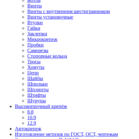
Болты
Винты
Винты с внутренним шестигранником
Винты установочные
Втулки
Гайки
Заклепки
Микрокрепеж
Пробки
Саморезы
Стопорные кольца
Тросы
Хомуты
Цепи
Шайбы
Шпильки
Шплинты
Штифты
Шурупы
Высокопрочный крепёж
8.8
10.9
12.9
Автокрепеж
Изготовление метизов по ГОСТ, ОСТ, чертежам