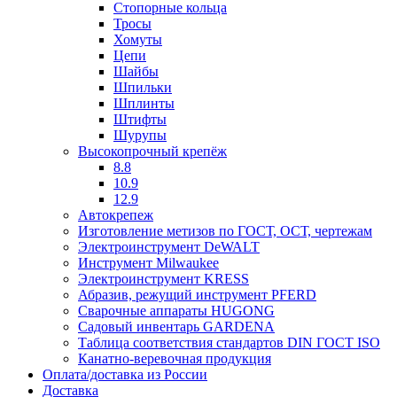
Стопорные кольца
Тросы
Хомуты
Цепи
Шайбы
Шпильки
Шплинты
Штифты
Шурупы
Высокопрочный крепёж
8.8
10.9
12.9
Автокрепеж
Изготовление метизов по ГОСТ, ОСТ, чертежам
Электроинструмент DeWALT
Инструмент Milwaukee
Электроинструмент KRESS
Абразив, режущий инструмент PFERD
Сварочные аппараты HUGONG
Садовый инвентарь GARDENA
Таблица соответствия стандартов DIN ГОСТ ISO
Канатно-веревочная продукция
Оплата/доставка из России
Доставка