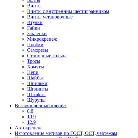
Болты
Винты
Винты с внутренним шестигранником
Винты установочные
Втулки
Гайки
Заклепки
Микрокрепеж
Пробки
Саморезы
Стопорные кольца
Тросы
Хомуты
Цепи
Шайбы
Шпильки
Шплинты
Штифты
Шурупы
Высокопрочный крепёж
8.8
10.9
12.9
Автокрепеж
Изготовление метизов по ГОСТ, ОСТ, чертежам