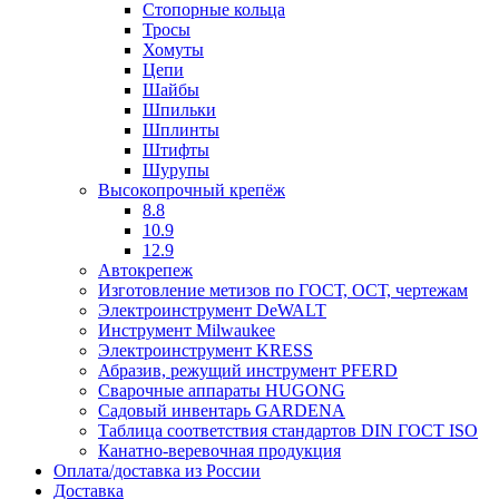
Стопорные кольца
Тросы
Хомуты
Цепи
Шайбы
Шпильки
Шплинты
Штифты
Шурупы
Высокопрочный крепёж
8.8
10.9
12.9
Автокрепеж
Изготовление метизов по ГОСТ, ОСТ, чертежам
Электроинструмент DeWALT
Инструмент Milwaukee
Электроинструмент KRESS
Абразив, режущий инструмент PFERD
Сварочные аппараты HUGONG
Садовый инвентарь GARDENA
Таблица соответствия стандартов DIN ГОСТ ISO
Канатно-веревочная продукция
Оплата/доставка из России
Доставка