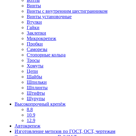
Болты
Винты
Винты с внутренним шестигранником
Винты установочные
Втулки
Гайки
Заклепки
Микрокрепеж
Пробки
Саморезы
Стопорные кольца
Тросы
Хомуты
Цепи
Шайбы
Шпильки
Шплинты
Штифты
Шурупы
Высокопрочный крепёж
8.8
10.9
12.9
Автокрепеж
Изготовление метизов по ГОСТ, ОСТ, чертежам