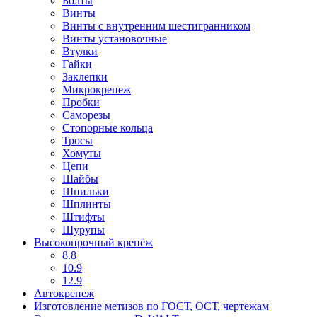
Болты
Винты
Винты с внутренним шестигранником
Винты установочные
Втулки
Гайки
Заклепки
Микрокрепеж
Пробки
Саморезы
Стопорные кольца
Тросы
Хомуты
Цепи
Шайбы
Шпильки
Шплинты
Штифты
Шурупы
Высокопрочный крепёж
8.8
10.9
12.9
Автокрепеж
Изготовление метизов по ГОСТ, ОСТ, чертежам