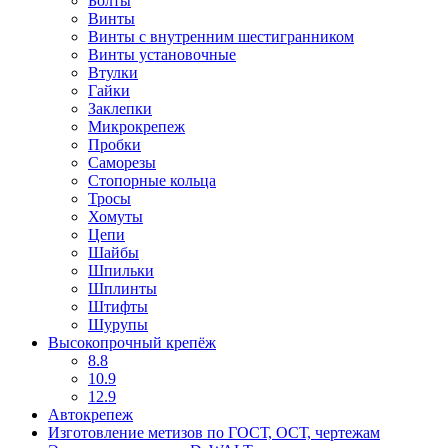
Болты
Винты
Винты с внутренним шестигранником
Винты установочные
Втулки
Гайки
Заклепки
Микрокрепеж
Пробки
Саморезы
Стопорные кольца
Тросы
Хомуты
Цепи
Шайбы
Шпильки
Шплинты
Штифты
Шурупы
Высокопрочный крепёж
8.8
10.9
12.9
Автокрепеж
Изготовление метизов по ГОСТ, ОСТ, чертежам