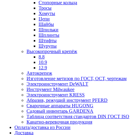
Стопорные кольца
Тросы
Хомуты
Цепи
Шайбы
Шпильки
Шплинты
Штифты
Шурупы
Высокопрочный крепёж
8.8
10.9
12.9
Автокрепеж
Изготовление метизов по ГОСТ, ОСТ, чертежам
Электроинструмент DeWALT
Инструмент Milwaukee
Электроинструмент KRESS
Абразив, режущий инструмент PFERD
Сварочные аппараты HUGONG
Садовый инвентарь GARDENA
Таблица соответствия стандартов DIN ГОСТ ISO
Канатно-веревочная продукция
Оплата/доставка из России
Доставка