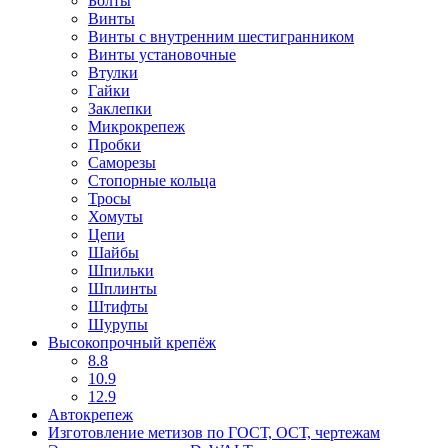
Болты
Винты
Винты с внутренним шестигранником
Винты установочные
Втулки
Гайки
Заклепки
Микрокрепеж
Пробки
Саморезы
Стопорные кольца
Тросы
Хомуты
Цепи
Шайбы
Шпильки
Шплинты
Штифты
Шурупы
Высокопрочный крепёж
8.8
10.9
12.9
Автокрепеж
Изготовление метизов по ГОСТ, ОСТ, чертежам