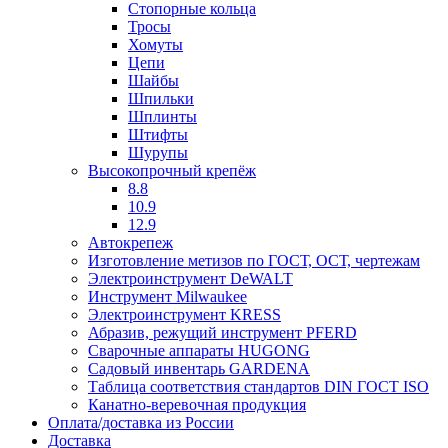
Стопорные кольца
Тросы
Хомуты
Цепи
Шайбы
Шпильки
Шплинты
Штифты
Шурупы
Высокопрочный крепёж
8.8
10.9
12.9
Автокрепеж
Изготовление метизов по ГОСТ, ОСТ, чертежам
Электроинструмент DeWALT
Инструмент Milwaukee
Электроинструмент KRESS
Абразив, режущий инструмент PFERD
Сварочные аппараты HUGONG
Садовый инвентарь GARDENA
Таблица соответствия стандартов DIN ГОСТ ISO
Канатно-веревочная продукция
Оплата/доставка из России
Доставка